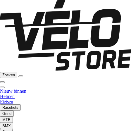
Zoeken
Nieuw binnen
Helmen
Fietsen
Racefiets
Grind
MTB
BMX