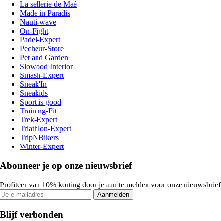
La sellerie de Maé
Made in Paradis
Nauti-wave
On-Fight
Padel-Expert
Pecheur-Store
Pet and Garden
Slowood Interior
Smash-Expert
Sneak'In
Sneakids
Sport is good
Training-Fit
Trek-Expert
Triathlon-Expert
TripNBikers
Winter-Expert
Abonneer je op onze nieuwsbrief
Profiteer van 10% korting door je aan te melden voor onze nieuwsbrief
Aanmelden
Blijf verbonden