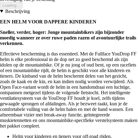
Loading...
Beschrijving
EEN HELM VOOR DAPPERE KINDEREN
Sneller, verder, hoger: Jonge mountainbikers zijn bijzonder
moedig wanneer ze over ruwe paden razen of avontuurlijke trails
verkennen.
Effectieve bescherming is dus essentieel. Met de Fullface YouDrop FF
helm is elke professional in de dop net zo goed beschermd als zijn
idolen op de mountainbike. Of je nu jong of oud bent, op een racefiets
of een mountainbike rijdt, de helm is geschikt voor alle kinderen en
tieners. De kinband van de helm beschermt delen van het gezicht,
zoals de kaak en de kin, en kan indien nodig worden verwijderd. Als
Open Face-variant wordt de helm in een handomdraai een luchtige,
ontspannen metgezel tijdens de volgende fietstocht. Het intelligente
ventilatiesysteem van de YouDrop FF houdt je koel, zelfs tijdens
gewaagde sprongen of afdalingen. Als je bezweet raakt, kun je de
comfortabele vulling van de helm halen en met de hand wassen. Een
afneembaar vizier met break-away functie, geïntegreerde
muskietennetten en ons mountainbike-specifieke verstelsysteem maken
het pakket compleet.
Helm voor kinderen en tieners voor off-road rijden,