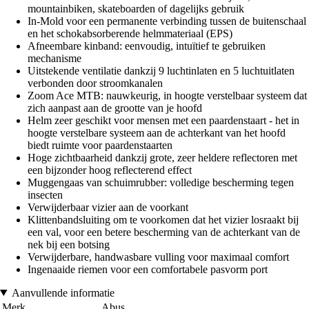
mountainbiken, skateboarden of dagelijks gebruik
In-Mold voor een permanente verbinding tussen de buitenschaal
en het schokabsorberende helmmateriaal (EPS)
Afneembare kinband: eenvoudig, intuïtief te gebruiken
mechanisme
Uitstekende ventilatie dankzij 9 luchtinlaten en 5 luchtuitlaten
verbonden door stroomkanalen
Zoom Ace MTB: nauwkeurig, in hoogte verstelbaar systeem dat
zich aanpast aan de grootte van je hoofd
Helm zeer geschikt voor mensen met een paardenstaart - het in
hoogte verstelbare systeem aan de achterkant van het hoofd
biedt ruimte voor paardenstaarten
Hoge zichtbaarheid dankzij grote, zeer heldere reflectoren met
een bijzonder hoog reflecterend effect
Muggengaas van schuimrubber: volledige bescherming tegen
insecten
Verwijderbaar vizier aan de voorkant
Klittenbandsluiting om te voorkomen dat het vizier losraakt bij
een val, voor een betere bescherming van de achterkant van de
nek bij een botsing
Verwijderbare, handwasbare vulling voor maximaal comfort
Ingenaaide riemen voor een comfortabele pasvorm port
Aanvullende informatie
Merk
Abus