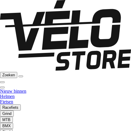
Zoeken
Nieuw binnen
Helmen
Fietsen
Racefiets
Grind
MTB
BMX