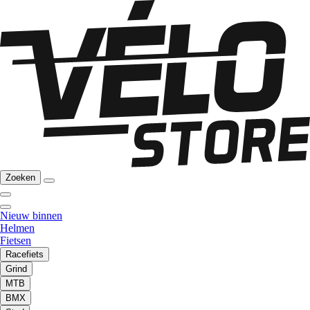
Zoeken
Nieuw binnen
Helmen
Fietsen
Racefiets
Grind
MTB
BMX