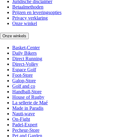
Juridische disclaimer
Betaalmethoden
Prijzen en leveringsopties
Privacy verklaring
Onze winkel
Onze winkels
Basket-Center
Daily Bikers
Direct Running
Direct-Volley
Espace Golf
Foot-Store
Galop-Store
Golf and co
Handball-Store
House of Rugby
La sellerie de Maé
Made in Paradis
Nauti-wave
On-Fight
Padel-Expert
Pecheur-Store
Pet and Garden