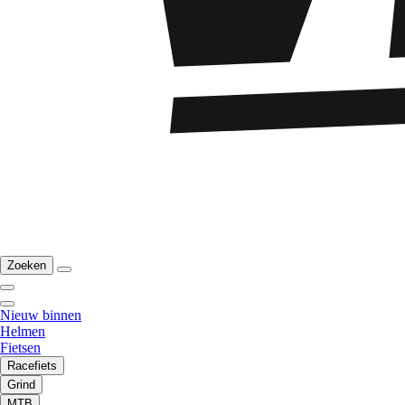
Zoeken
Nieuw binnen
Helmen
Fietsen
Racefiets
Grind
MTB