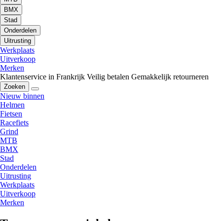
BMX
Stad
Onderdelen
Uitrusting
Werkplaats
Uitverkoop
Merken
Klantenservice in Frankrijk
Veilig betalen
Gemakkelijk retourneren
Zoeken
Nieuw binnen
Helmen
Fietsen
Racefiets
Grind
MTB
BMX
Stad
Onderdelen
Uitrusting
Werkplaats
Uitverkoop
Merken