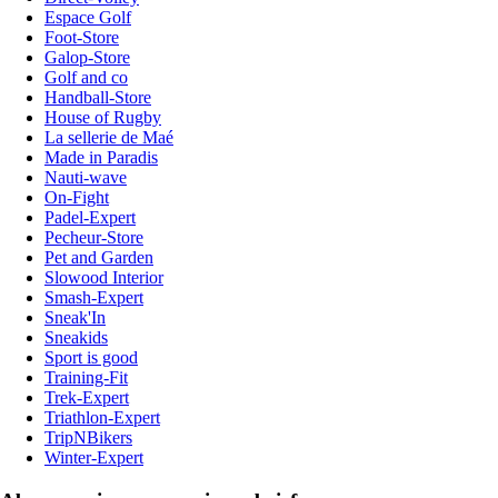
Espace Golf
Foot-Store
Galop-Store
Golf and co
Handball-Store
House of Rugby
La sellerie de Maé
Made in Paradis
Nauti-wave
On-Fight
Padel-Expert
Pecheur-Store
Pet and Garden
Slowood Interior
Smash-Expert
Sneak'In
Sneakids
Sport is good
Training-Fit
Trek-Expert
Triathlon-Expert
TripNBikers
Winter-Expert