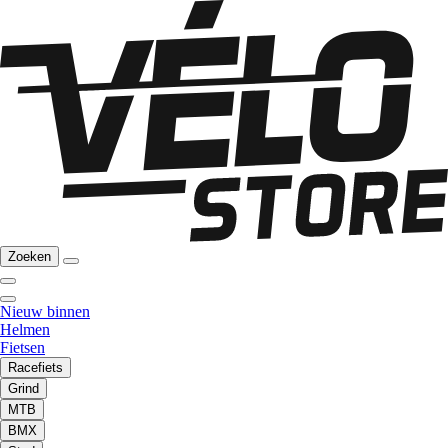
Zoeken
Nieuw binnen
Helmen
Fietsen
Racefiets
Grind
MTB
BMX