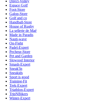
Direct-Volley
Espace Golf
Foot-Store
Galop-Store
Golf and co
Handball-Store
House of Rugby
La sellerie de Maé
Made in Paradis
Nauti-wave
On-Fight
Padel-Expert
Pecheur-Store
Pet and Garden
Slowood Interior
Smash-Expert
Sneak'In
Sneakids
Sport is good
Training-Fit
Trek-Expert
Triathlon-Expert
TripNBikers
Winter-Expert