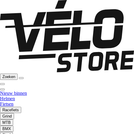
Zoeken
Nieuw binnen
Helmen
Fietsen
Racefiets
Grind
MTB
BMX