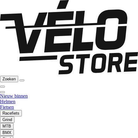
Zoeken
Nieuw binnen
Helmen
Fietsen
Racefiets
Grind
MTB
BMX