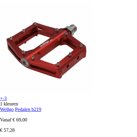
+-3
1 kleuren
Wellgo
Pedalen b219
Vanaf
€ 69,00
€ 57,28