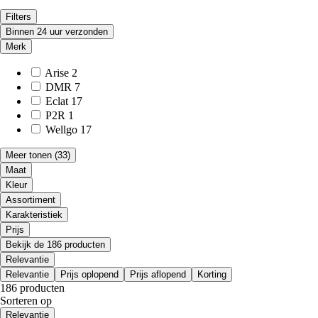
Filters
Binnen 24 uur verzonden
Merk
Arise
2
DMR
7
Eclat
17
P2R
1
Wellgo
17
Meer tonen
(33)
Maat
Kleur
Assortiment
Karakteristiek
Prijs
Bekijk de 186 producten
Relevantie
Relevantie
Prijs oplopend
Prijs aflopend
Korting
186 producten
Sorteren op
Relevantie