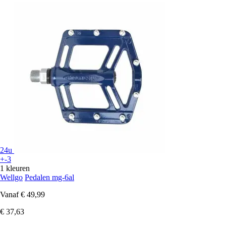
24u
+-3
1 kleuren
Wellgo
Pedalen mg-6al
Vanaf
€ 49,99
€ 37,63