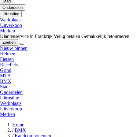
Stad
Onderdelen
Uitrusting
Werkplaats
Uitverkoop
Merken
Klantenservice in Frankrijk
Veilig betalen
Gemakkelijk retourneren
Zoeken
Nieuw binnen
Helmen
Fietsen
Racefiets
Grind
MTB
BMX
Stad
Onderdelen
Uitrusting
Werkplaats
Uitverkoop
Merken
Home
/
BMX
/
Randcomponenten