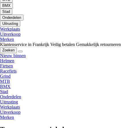
BMX
Stad
Onderdelen
Uitrusting
Werkplaats
Uitverkoop
Merken
Klantenservice in Frankrijk
Veilig betalen
Gemakkelijk retourneren
Zoeken
Nieuw binnen
Helmen
Fietsen
Racefiets
Grind
MTB
BMX
Stad
Onderdelen
Uitrusting
Werkplaats
Uitverkoop
Merken